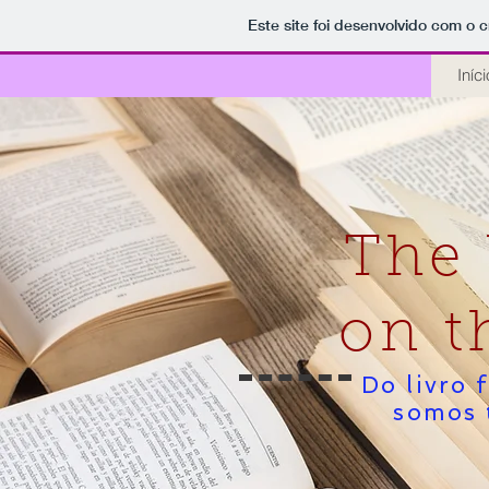
Este site foi desenvolvido com o c
Iníci
The 
on t
Do livro 
somos 